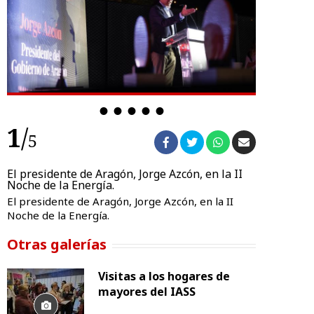
1
/
1
5
la
El presidente de Aragón, Jorge Azcón, en la II
El presiden
Noche de la Energía.
la Energía
II
El presidente de Aragón, Jorge Azcón, en la II
El presiden
Noche de la Energía.
Energía
Otras galerías
Visitas a los hogares de
mayores del IASS