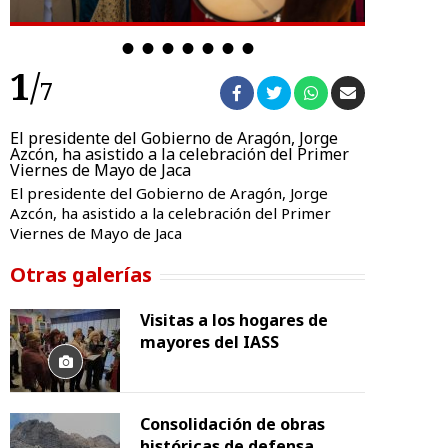
1
/
1
7
El presidente del Gobierno de Aragón, Jorge
El preside
Azcón, ha asistido a la celebración del Primer
Azcón, ha a
Viernes de Mayo de Jaca
Viernes de
El presidente del Gobierno de Aragón, Jorge
El presiden
Azcón, ha asistido a la celebración del Primer
Azcón, ha a
Viernes de Mayo de Jaca
Viernes de 
Otras galerías
Visitas a los hogares de
mayores del IASS
Consolidación de obras
históricas de defensa