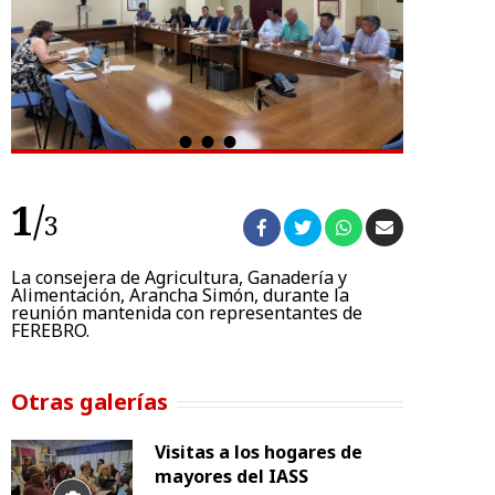
1
/
1
3
La consejera de Agricultura, Ganadería y
Arancha S
a,
Alimentación, Arancha Simón, durante la
encuentro 
reunión mantenida con representantes de
conocer la
FEREBRO.
trasladadas
Otras galerías
Visitas a los hogares de
mayores del IASS