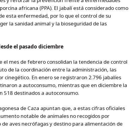
líes y reforzar la prevención frente a enfermedades
orcina africana (PPA). El jabalí está considerado como
 de esta enfermedad, por lo que el control de su
ger la sanidad animal y la bioseguridad de las
 desde el pasado diciembre
e el mes de febrero consolidan la tendencia de control
ruto de la coordinación entre la administración, las
r cinegético. En enero se registraron 2.796 jabalíes
estinaron a autoconsumo, mientras que en diciembre la
con 518 destinados a autoconsumo.
gonesa de Caza apuntan que, a estas cifras oficiales
 aumento notable de animales no recogidos por
o de aves necrófagas y destino para alimentación de