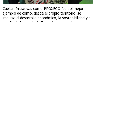
Cuéllar: Iniciativas como PROXECO “son el mejor
ejemplo de cómo, desde el propio territorio, se
impulsa el desarrollo económico, la sostenibilidad y el
orgullo de lo nuestro”
Departamento de
Agricultura, Ganadería y Alimentación
La feria ha vuelto a completar todos sus
espacios expositivos en esta edición,
consolidándose como una referencia para el
sector ecológico y de proximidad en Aragón.
Contacta
Aviso legal
Condiciones Generales
Accesibilidad