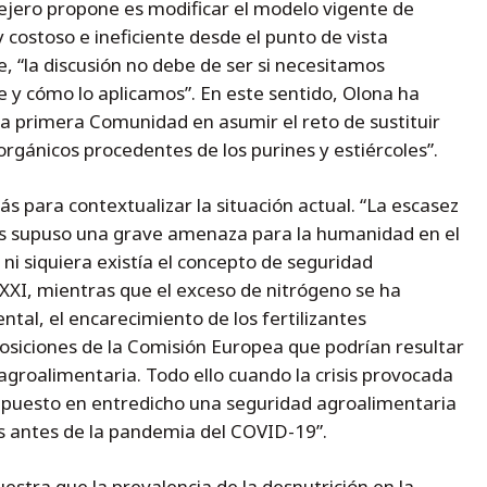
sejero propone es modificar el modelo vigente de
 costoso e ineficiente desde el punto de vista
, “la discusión no debe de ser si necesitamos
e y cómo lo aplicamos”. En este sentido, Olona ha
la primera Comunidad en asumir el reto de sustituir
 orgánicos procedentes de los purines y estiércoles”.
ás para contextualizar la situación actual. “La escasez
s supuso una grave amenaza para la humanidad en el
o ni siquiera existía el concepto de seguridad
 XXI, mientras que el exceso de nitrógeno se ha
al, el encarecimiento de los fertilizantes
siciones de la Comisión Europea que podrían resultar
 agroalimentaria. Todo ello cuando la crisis provocada
a puesto en entredicho una seguridad agroalimentaria
s antes de la pandemia del COVID-19”.
stra que la prevalencia de la desnutrición en la