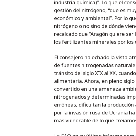
industria química)". Lo que el con
gestión del nitrógeno, “que es muy
económico y ambiental”. Por lo que
nitrógeno o no sino de dónde vien
recalcado que “Aragón quiere ser 
los fertilizantes minerales por los
El consejero ha echado la vista atr
de fuentes nitrogenadas naturale
tránsito del siglo XIX al XX, cuand
alimentaria. Ahora, en pleno siglo
convertido en una amenaza ambient
nitrogenados y determinadas impo
erróneas, dificultan la producción
por la invasión rusa de Ucrania h
más vulnerable de lo que creíamo
La FAO en su último informe demue