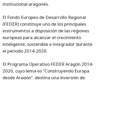
institucional aragonés.
El Fondo Europeo de Desarrollo Regional
(FEDER) constituye uno de los principales
instrumentos a disposición de las regiones
europeas para alcanzar el crecimiento
inteligente, sostenible e integrador durante
el periodo 2014-2020.
El Programa Operativo FEDER Aragón 2014-
2020, cuyo lema es “Construyendo Europa
desde Aragón”, destina una inversión de
15,5 millones de euros a la operación
eficiencia energética en edificios púbicos
para la reducción de gases de efecto
invernadero (GEI), la cual se ejecuta con una
tasa de cofinanciación del 50%.