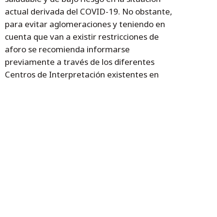
actual derivada del COVID-19. No obstante,
para evitar aglomeraciones y teniendo en
cuenta que van a existir restricciones de
aforo se recomienda informarse
previamente a través de los diferentes
Centros de Interpretación existentes en
estos espacios cuyo contacto se encuentra
en la web https://www.aragon.es/-/centros-
de-interpretacion-de-la-red-natural-de-
aragon o en el caso del Parque Nacional de
Ordesa https://www.aragon.es/-/parque-
nacional-de-ordesa-y-monte-perdido
Temas
Gobierno de Aragón
educación ambiental