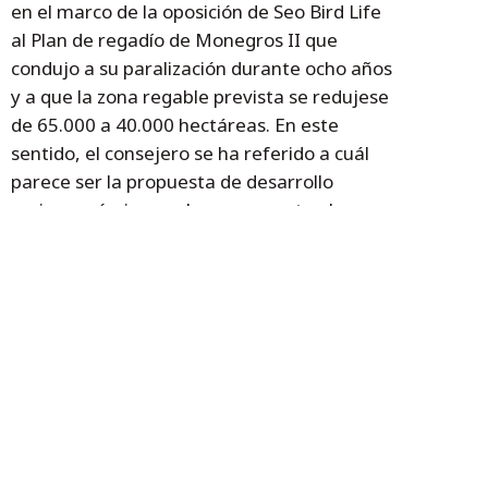
en el marco de la oposición de Seo Bird Life
al Plan de regadío de Monegros II que
condujo a su paralización durante ocho años
y a que la zona regable prevista se redujese
de 65.000 a 40.000 hectáreas. En este
sentido, el consejero se ha referido a cuál
parece ser la propuesta de desarrollo
socioeconómico por la que apuesta el
territorio cuando “los habitantes de
Monegros han comprometido más de 200
millones de inversión en los diferentes
sectores de riego de Monegros II”.
Temas
Gobierno de Aragón
Monegros
SEO Birdlife