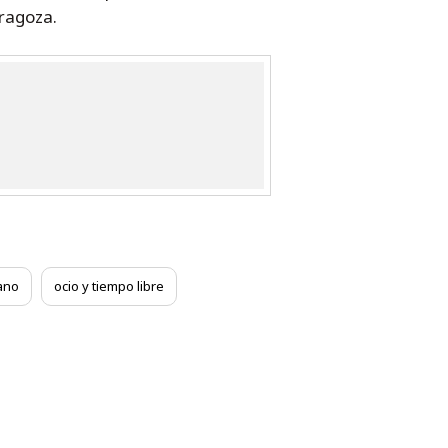
aragoza.
ano
ocio y tiempo libre