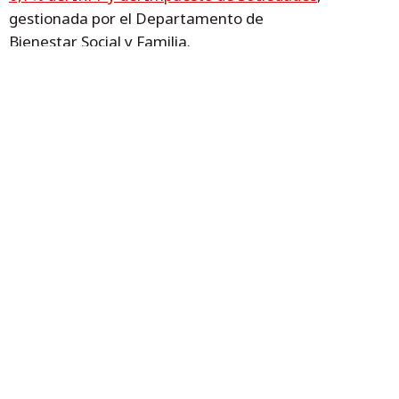
gestionada por el Departamento de
Bienestar Social y Familia.
La Consejera Susín y la directora general de
Inclusión Social y Voluntariado, María Charte,
con David, trabajador del Cash&Carry
Gobierno de Aragón