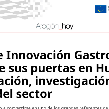
de Innovación Gast
e sus puertas en 
ación, investigació
del sector
o a convertirse en uno de los grandes referentes d