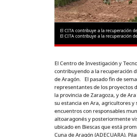
El CITA contribuye a la recuperación d
El CITA contribuye a la recuperación d
El Centro de Investigación y Tecn
contribuyendo a la recuperación d
de Aragón. El pasado fin de seman
representantes de los proyectos d
la provincia de Zaragoza, y de Ar
su estancia en Ara, agricultores 
encuentros con responsables munic
altoaragonés y posteriormente vi
ubicado en Biescas que está promov
Cuna de Aragón (ADECUARA). Pilar