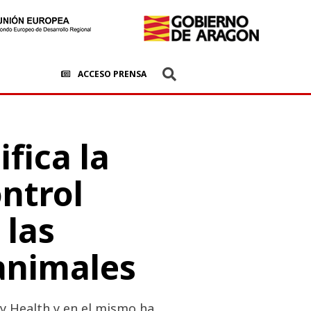
ACCESO PRENSA
fica la
ntrol
 las
animales
ry Health y en el mismo ha