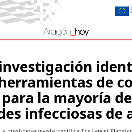
nvestigación identi
 herramientas de co
para la mayoría de
es infecciosas de 
 la prestigiosa revista científica The Lancet Planeta