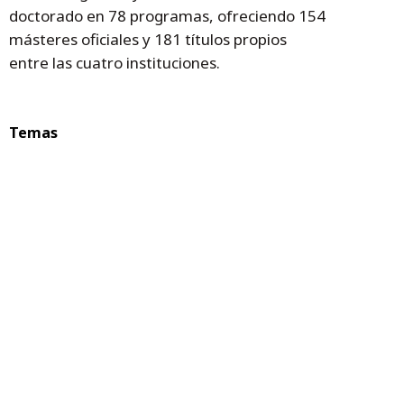
doctorado en 78 programas, ofreciendo 154
másteres oficiales y 181 títulos propios
entre las cuatro instituciones.
Temas
Aragón
innovación
investigación
universidad
Pilar Alegría
Campus Iberus
Iberus Talent