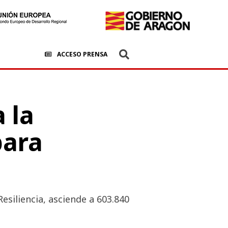
ACCESO PRENSA
 la
para
siliencia, asciende a 603.840