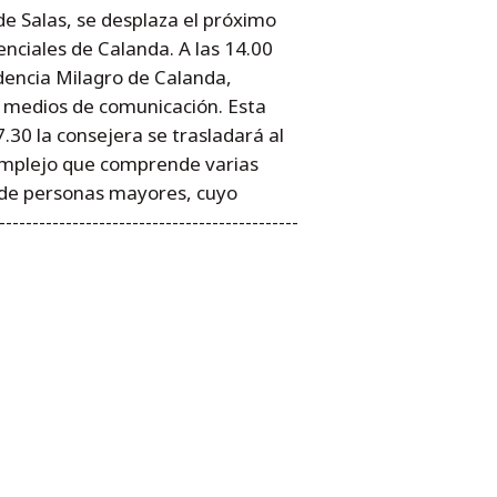
de Salas, se desplaza el próximo
enciales de Calanda. A las 14.00
idencia Milagro de Calanda,
s medios de comunicación. Esta
.30 la consejera se trasladará al
 complejo que comprende varias
a de personas mayores, cuyo
-------------------------------------