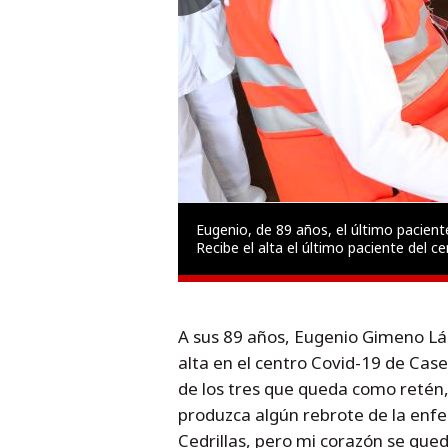
Eugenio, de 89 años, el último paciente
Recibe el alta el último paciente del c
A sus 89 años, Eugenio Gimeno Láza
alta en el centro Covid-19 de Case
de los tres que queda como retén,
produzca algún rebrote de la enf
Cedrillas, pero mi corazón se qued