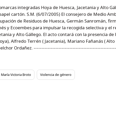
omarcas integradas Hoya de Huesca, Jacetania y Alto Gál
 papel cartón. S.M. (6/07/2005) El consejero de Medio Amb
grupación de Residuos de Huesca, Germán Sanromán, firma
és y Ecoembes para impulsar la recogida selectiva y el r
ania y Alto Gállego. El acto contará con la presencia de l
ya), Alfredo Terrén ( Jacetania), Mariano Fañanás ( Alto 
Ordañez. --------------------------------------------------------
María Victoria Broto
Violencia de género