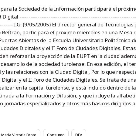
 para la Sociedad de la Información participará el próxi
al -------------------------------------------------------------------
-------------- I.G. (9/05/2005) El director general de Tecnolog
Beltrán, participará el próximo miércoles en una Mesa r
Puertas Abiertas de la Escuela Universitaria Politécnica d
udades Digitales y el II Foro de Ciudades Digitales. Est
nden reforzar la proyección de la EUPT en la ciudad ade
esarrollo de la sociedad turolense. En esa edición, el te
y las relaciones con la Ciudad Digital. Por lo que respecta
Digital y el II Foro de Ciudades Digitales. Se trata de u
ealizar en la capital turolense, y está incluido dentro de 
ada a la Formación y Difusión, y que incluye la alfabetiza
o jornadas especializados y otros más básicos dirigidos a
María Victoria Broto
Consumo
DFA