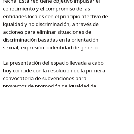
fecha. Esta red tiene objetivo impulsar el
conocimiento y el compromiso de las
entidades locales con el principio afectivo de
igualdad y no discriminación, a través de
acciones para eliminar situaciones de
discriminación basadas en la orientación
sexual, expresión o identidad de género.
La presentación del espacio llevada a cabo
hoy coincide con la resolución de la primera
convocatoria de subvenciones para
proyectos de promoción de igualdad de
trato, no discriminación y diversidad
afectivo-sexual que por una cuantía total de
161.619 euros publicada ayer el BOA. La
convocatoria consta de dos líneas, por una
parte, la “Promoción de la Igualdad de trato
y no discriminación”, por un importe total de