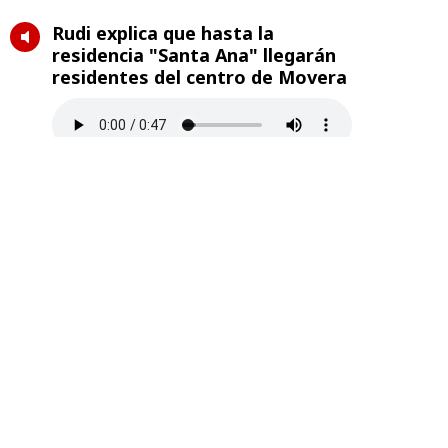
Rudi explica que hasta la
residencia "Santa Ana" llegarán
residentes del centro de Movera
Temas
mayores
centro de día
Utebo
Ricardo Oliván
Residencia Santa Ana
SARquavitae. Luisa Fernanda Rudi