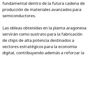
fundamental dentro de la futura cadena de
producción de materiales avanzados para
semiconductores.
Las obleas obtenidas en la planta aragonesa
servirán como sustrato para la fabricación
de chips de alta potencia destinados a
sectores estratégicos para la economía
digital, contribuyendo además a reforzar la
autonomía tecnológica europea en un
ámbito considerado prioritario por la Unión
Europea y el Gobierno de Aragón.
Inicio de actividad en 2027
La compañía ya ha formalizado la compra de
las instalaciones de Empresarium y ha