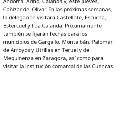
Andorra, Ariño, Calanda y, este jueves,
Cañizar del Olivar. En las próximas semanas,
la delegación visitará Castellote, Escucha,
Estercuel y Foz-Calanda. Próximamente
también se fijarán fechas para los
municipios de Gargallo, Montalbán, Palomar
de Arroyos y Utrillas en Teruel y de
Mequinenza en Zaragoza, así como para
visitar la institución comarcal de las Cuencas
Mineras.
Temas
Plan Miner
Alfonso Gómez
Andrés Gómez
Antonio Arrufat
municipios mineros
Cañizar del Olivar