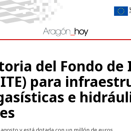
oria del Fondo de 
FITE) para infraest
gasísticas e hidrául
des
de agosto y está dotada con un millón de euros