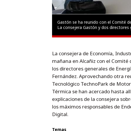
Gastón se ha reunido con el Comité d
La consejera Gastón y dos directores 
La consejera de Economía, Indust
mañana en Alcañiz con el Comité 
los directores generales de Energ
Fernández. Aprovechando otra reu
Tecnológico TechnoPark de MotorL
Térmica se han acercado hasta all
explicaciones de la consejera sob
los máximos responsables de Ende
Digital.
Temas