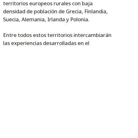
territorios europeos rurales con baja
densidad de población de Grecia, Finlandia,
Suecia, Alemania, Irlanda y Polonia.
Entre todos estos territorios intercambiarán
las experiencias desarrolladas en el
comercio rural con el objetivo de mejorar
sus modelos y que, de esta forma, sean más
eficientes y aprovechen nuevas
oportunidades de negocio, tengan acceso a
nuevas tecnologías o formas de financiación.
El Proyecto tiene un Presupuesto total de
1.664.921 euros. Cámara de Teruel
gestionará 367.866 euros y el Gobierno de
Aragón 149.190 euros. Se ejecutará en los
próximos tres años más otros dos para