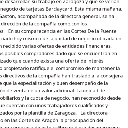
 desarrollan su trabajo en Zaragoza y que se verían
l negocio de tarjetas Barclaycard. Esta misma mañana,
Gastón, acompañada de la directora general, se ha
 dirección de la compañía como con los
es. En su comparecencia en las Cortes De la Puente
nciado hoy mismo que la unidad de negocio ubicada en
 recibido varias ofertas de entidades financieras.
os posibles compradores dado que se encuentran en
tizado que cuando exista una oferta de interés
o propietario ratifique el compromiso de mantener la
los directivos de la compañía han traslado a la consejera
de que la especialización y buen desempeño de la
ión de venta de un valor adicional. La unidad de
obiliarios y la cuota de negocio, han reconocido desde
que cuentan con unos trabajadores cualificados y
nzados por la plantilla de Zaragoza. La directora
 en las Cortes de Aragón la preocupación del
ue una empresa de este calibre pudiera desaparecer y