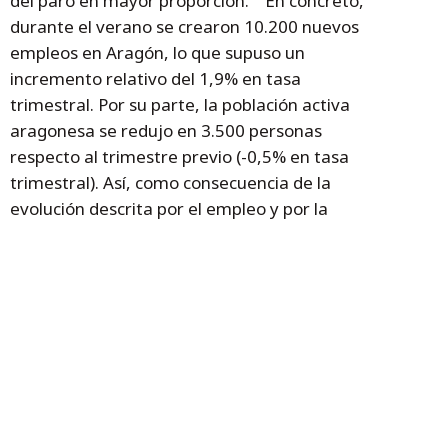
del paro en mayor proporción. En concreto,
durante el verano se crearon 10.200 nuevos
empleos en Aragón, lo que supuso un
incremento relativo del 1,9% en tasa
trimestral. Por su parte, la población activa
aragonesa se redujo en 3.500 personas
respecto al trimestre previo (-0,5% en tasa
trimestral). Así, como consecuencia de la
evolución descrita por el empleo y por la
población activa, el desempleo se redujo en
13.700 personas en Aragón durante el
verano, es decir, un 12,4% en tasa
trimestral. Datos provinciales Por
provincias, la tasa de paro en el tercer
trimestre de 2015 se situaba en el 15,5% en
Teruel, en el 15,2% en Zaragoza y en el
13,8% en Huesca.