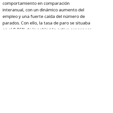
comportamiento en comparación
interanual, con un dinámico aumento del
empleo y una fuerte caída del número de
parados. Con ello, la tasa de paro se situaba
en el 8,96% de la población activa aragonesa
en el segundo trimestre del año, 3,52 puntos
porcentuales menor a la media nacional
(12,48%).
Los datos de paro registrado en Aragón
también reflejan esta positiva evolución, y
en el acumulado del año (hasta el mes de
julio) se ha registrado una importante
disminución, del 25,6% anual. Con ello el
paro registrado en Aragón se situaba en
niveles no vistos desde el mes de
septiembre de 2008. Por su parte, la