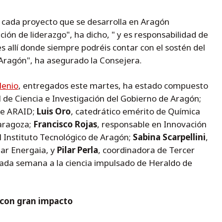
 cada proyecto que se desarrolla en Aragón
ción de liderazgo", ha dicho, " y es responsabilidad de
s allí donde siempre podréis contar con el sostén del
ragón", ha asegurado la Consejera.
lenio
, entregados este martes, ha estado compuesto
l de Ciencia e Investigación del Gobierno de Aragón;
de ARAID;
Luis Oro
, catedrático emérito de Química
Zaragoza;
Francisco Rojas
, responsable en Innovación
l Instituto Tecnológico de Aragón;
Sabina Scarpellini
,
zar Energaia, y
Pilar Perla
, coordinadora de Tercer
cada semana a la ciencia impulsado de Heraldo de
o con gran impacto