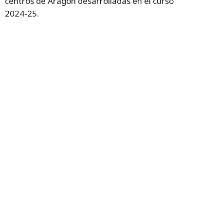
centros de Aragón desarrolladas en el curso
2024-25.
Temas
educación
Centros educativos
Bienestar emocional
Ana Moracho
coordinadores
Contacta
Aviso legal
Condiciones Generales