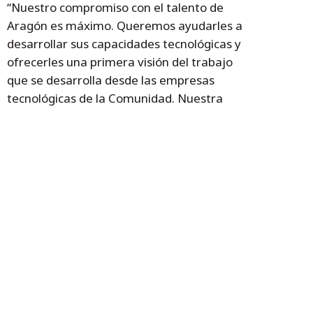
“Nuestro compromiso con el talento de
Aragón es máximo. Queremos ayudarles a
desarrollar sus capacidades tecnológicas y
ofrecerles una primera visión del trabajo
que se desarrolla desde las empresas
tecnológicas de la Comunidad. Nuestra
voluntad es que este tipo de iniciativas
sirvan para afianzar las vocaciones STEM y
con ello potenciar el desarrollo del sector de
las tecnologías de la información”, ha
concluido María Jesús Cáncer.