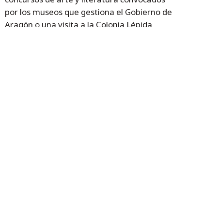
por los museos que gestiona el Gobierno de
Aragón o una visita a la Colonia Lépida
Celsa, yacimiento arqueológico situado en
Velilla de Ebro.
Jefe de servicio de Archivos,
Museos y Bibliotecas
Actividades del Día de los Museos
Los actos continúan esta semana con una
propuesta que une rap y arte o visitas a las
áreas de reserva del IAACC Pablo Serrano, la
renovación de la exposición dedicada a
Ramón Acín en el Museo de Huesca,
propuestas sobre la colección de arte