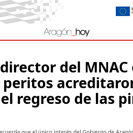
l director del MNAC
 peritos acreditaro
del regreso de las p
recuerda que el único interés del Gobierno de Aragó