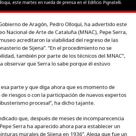
loqui, este martes en rueda de prensa en el Edificio Pignatelli.
 Gobierno de Aragón, Pedro Olloqui, ha advertido este
seo Nacional de Arte de Cataluña (MNAC), Pepe Serra,
 museo acreditaron la viabilidad del regreso de las
nasterio de Sijena”. “En el procedimiento no se
bilidad, también por parte de los técnicos del MNAC”,
ara observar que Serra lo sabe porque él estuvo
de esa parte y que diga ahora que es momento de
o de riesgos o con la participación de nuevos expertos
libusterismo procesal”, ha dicho tajante.
 indicado que, después de meses de incomparecencia
“Pepe Serra ha aparecido ahora para establecer un
s pinturas murales de Sijena en 1936”. Alega que fue un