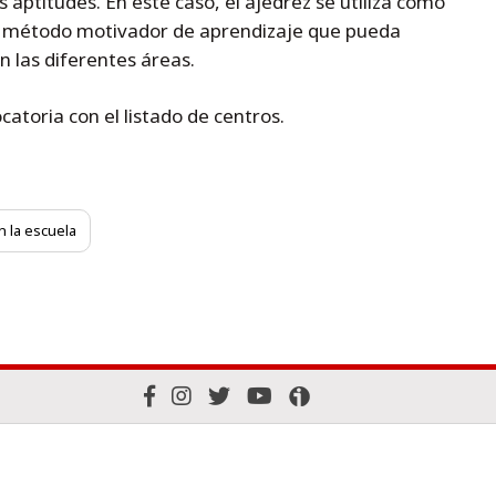
 aptitudes. En este caso, el ajedrez se utiliza como
 método motivador de aprendizaje que pueda
n las diferentes áreas.
catoria con el listado de centros.
n la escuela