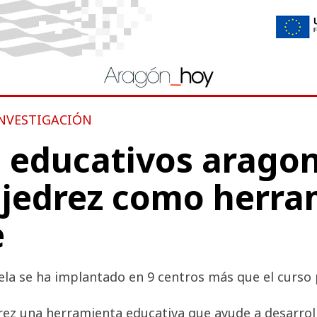
INVESTIGACIÓN
s educativos arago
 ajedrez como herr
e
ela se ha implantado en 9 centros más que el curso
edrez una herramienta educativa que ayude a desarrol