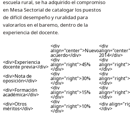
escuela rural, se ha adquirido el compromiso
en Mesa Sectorial de catalogar los puestos
de difícil desempeño y ruralidad para
valorarlos en el baremo, dentro de la
experiencia del docente.
<div
<div
align="center">
Nuevo
align="center
acuerdo
</div>
2014
</div>
<div
<div
<div>Experiencia
align="right">45%
align="right"
docente previa</div>
</div>
</div>
<div
<div
<div>Nota de
align="right">30%
align="right"
oposición</div>
</div>
</div>
<div
<div
<div>Formación
align="right">15%
align="right"
académica</div>
</div>
</div>
<div
<div>Otros
<div align="r
align="right">10%
méritos</div>
</div>
</div>