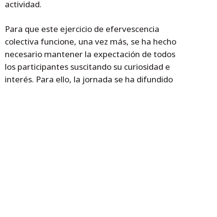
actividad.
Para que este ejercicio de efervescencia
colectiva funcione, una vez más, se ha hecho
necesario mantener la expectación de todos
los participantes suscitando su curiosidad e
interés. Para ello, la jornada se ha difundido
mediante las redes sociales y a través de un
vídeo publicitario en el canal de Youtube del
Centro de Profesorado María de Ávila
https://youtu.be/eJuY7wIxeR8 La jornada
podrá seguirse a través de Twitter con el
hashtag #formacionopen19
Temas
educación
Formación del Profesorado