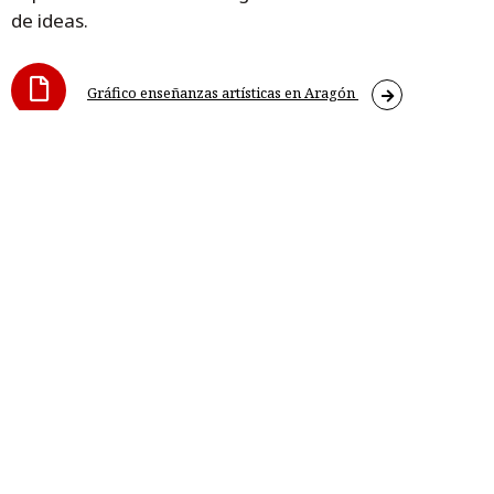
de ideas.
Gráfico enseñanzas artísticas en Aragón
Serrat-enseñanzas artísticas 1
Serrat-enseñanzas artísticas 3
Serrat-enseñanzas artísticas 2