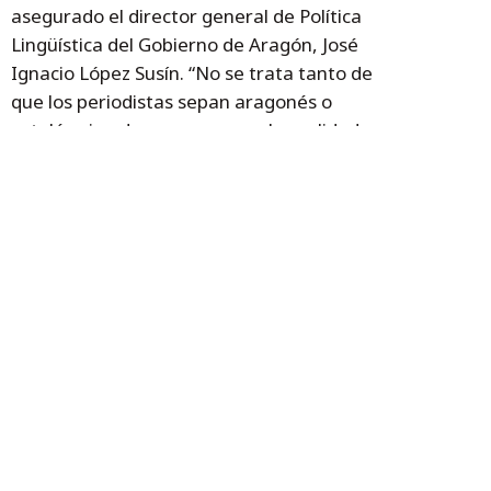
asegurado el director general de Política
Lingüística del Gobierno de Aragón, José
Ignacio López Susín. “No se trata tanto de
que los periodistas sepan aragonés o
catalán sino de que conozcan la realidad
lingüística de Aragón de modo que, a través
de ella, puedan acceder a mundos que no
todos conocen. Nuestras lenguas nos abren
puertas a un mundo de tradiciones y
lugares”.
Temas
educación
Política Lingüística
periodistas
aragonés
catalán