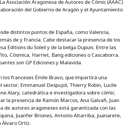
 La Asociación Aragonesa de Autores de Cómic (AAAC)
olaboración del Gobierno de Aragón y el Ayuntamiento
desde distintos puntos de España, como Valencia,
emás de y Francia. Cabe destacar la presencia de los
sa Editions du Soleil y de la belga Dupuis. Entre las
fito, Cósmica, Harriet, Bang ediciones o Cascaborra.
ipantes son GP Ediciones y Malavida.
n los franceses Émile Bravo, que impartirá una
l sector; Emmanuel Despujol, Thierry Robin, Lucile
iane Alary, catedrática e investigadora sobre cómic.
tar la presencia de Ramón Marcos, Ana Galvañ, Juan
cia de autores aragoneses está garantizada con las
quina, Juanfer Briones, Antonio Altarriba, Juanarete,
 Álvaro Ortiz.