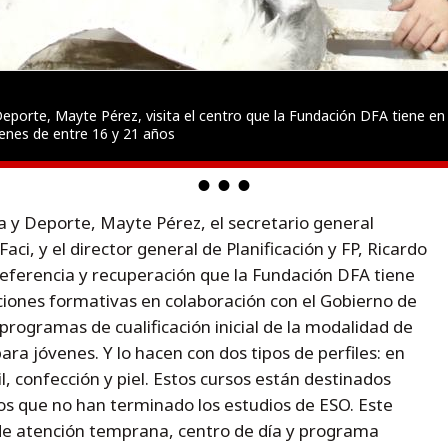
eporte, Mayte Pérez, visita el centro que la Fundación DFA tiene en
venes de entre 16 y 21 años
a y Deporte, Mayte Pérez, el secretario general
ci, y el director general de Planificación y FP, Ricardo
 referencia y recuperación que la Fundación DFA tiene
cciones formativas en colaboración con el Gobierno de
rogramas de cualificación inicial de la modalidad de
ara jóvenes. Y lo hacen con dos tipos de perfiles: en
l, confección y piel. Estos cursos están destinados
s que no han terminado los estudios de ESO. Este
 de atención temprana, centro de día y programa