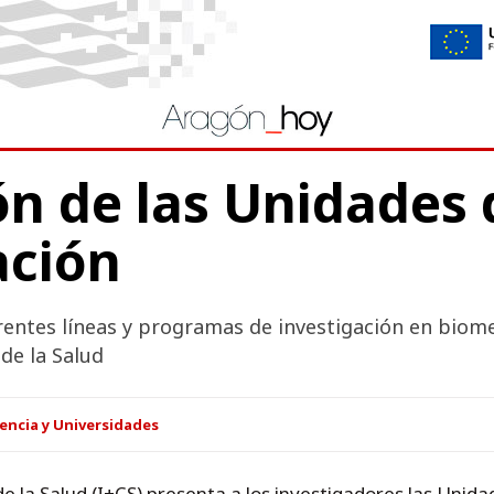
ón de las Unidades 
ación
erentes líneas y programas de investigación en biom
de la Salud
encia y Universidades
de la Salud (I+CS) presenta a los investigadores las Unid