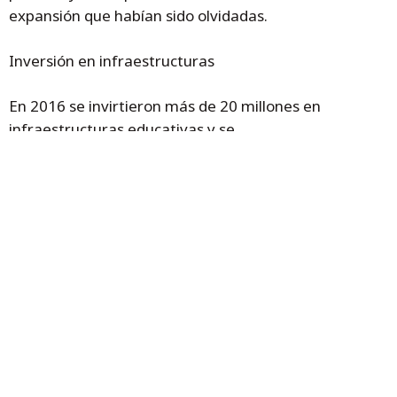
expansión que habían sido olvidadas.
Inversión en infraestructuras
En 2016 se invirtieron más de 20 millones en
infraestructuras educativas y se
construyeron centros como el colegio Cuarte
3, el IES de La Puebla de Alfindén, el colegio
Zaragoza Sur, la ampliación del colegio San
Jorge, ampliación IES Azucarera, ampliación
escuela hostelería de Huesca.
Durante 2017 se impulsarán 15 centros
educativos (bien sea por construcción,
licitación o proyección).
También existen otras infraestructuras