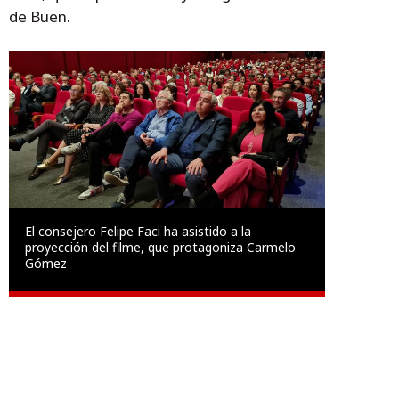
de Buen.
El consejero Felipe Faci ha asistido a la
proyección del filme, que protagoniza Carmelo
Gómez
Temas
Gobierno de Aragón
cultura
Felipe Faci