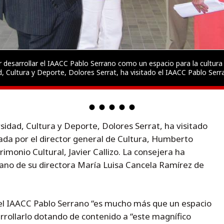
 desarrollar el IAACC Pablo Serrano como un espacio para la cultura 
d, Cultura y Deporte, Dolores Serrat, ha visitado el IAACC Pablo Ser
sidad, Cultura y Deporte, Dolores Serrat, ha visitado
da por el director general de Cultura, Humberto
trimonio Cultural, Javier Callizo. La consejera ha
 mano de su directora María Luisa Cancela Ramírez de
el IAACC Pablo Serrano “es mucho más que un espacio
rrollarlo dotando de contenido a “este magnífico