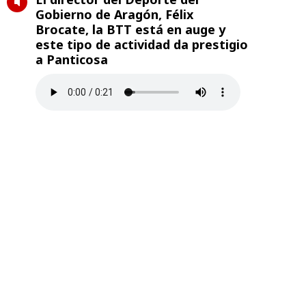
Gobierno de Aragón, Félix
Brocate, la BTT está en auge y
este tipo de actividad da prestigio
a Panticosa
Presidente de la Federación
Aragonesa de Ciclismo, Luis
Marquina
Temas
Deporte
BTT
campeonato de españa