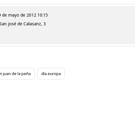
 09 de mayo de 2012 10:15
 San josé de Calasanz, 3
n juan de la peña
día europa