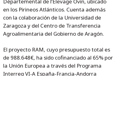
Départemental de l’Elevage Ovin, ubicado
en los Pirineos Atlánticos. Cuenta además
con la colaboración de la Universidad de
Zaragoza y del Centro de Transferencia
Agroalimentaria del Gobierno de Aragón.
El proyecto RAM, cuyo presupuesto total es
de 988.648€, ha sido cofinanciado al 65% por
la Unión Europea a través del Programa
Interreg VI-A España-Francia-Andorra
(POCTEFA 2021-2027), cuyo objetivo es
reforzar el desarrollo sostenible y la
integración económica y social de la zona
fronteriza España-Francia-Andorra.