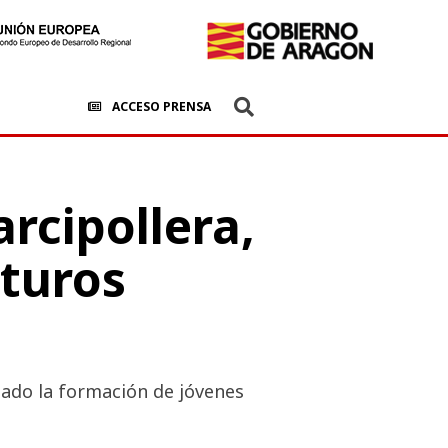
ACCESO PRENSA
rcipollera,
uturos
tado la formación de jóvenes